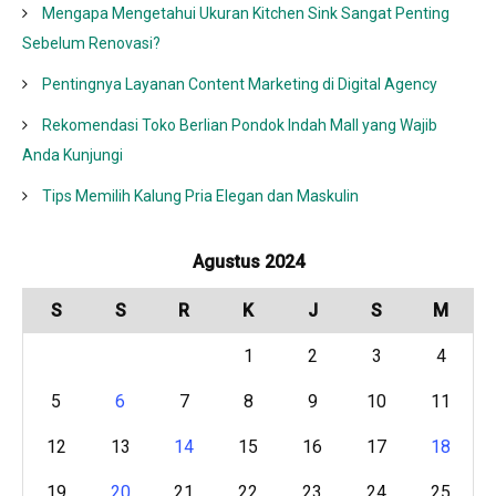
Mengapa Mengetahui Ukuran Kitchen Sink Sangat Penting
Sebelum Renovasi?
Pentingnya Layanan Content Marketing di Digital Agency
Rekomendasi Toko Berlian Pondok Indah Mall yang Wajib
Anda Kunjungi
Tips Memilih Kalung Pria Elegan dan Maskulin
Agustus 2024
S
S
R
K
J
S
M
1
2
3
4
5
6
7
8
9
10
11
12
13
14
15
16
17
18
19
20
21
22
23
24
25