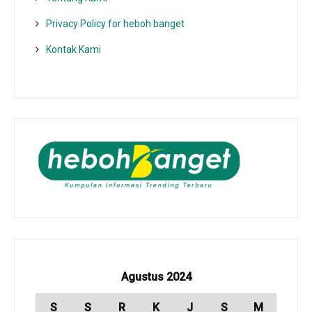
Privacy Policy for heboh banget
Kontak Kami
Agustus 2024
S
S
R
K
J
S
M