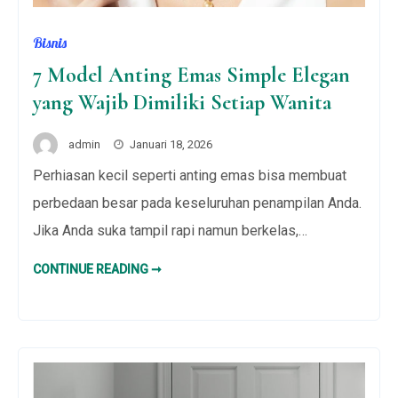
Bisnis
7 Model Anting Emas Simple Elegan
yang Wajib Dimiliki Setiap Wanita
admin
Januari 18, 2026
Perhiasan kecil seperti anting emas bisa membuat
perbedaan besar pada keseluruhan penampilan Anda.
Jika Anda suka tampil rapi namun berkelas,…
7
CONTINUE READING ➞
MODEL
ANTING
EMAS
SIMPLE
ELEGAN
YANG
WAJIB
DIMILIKI
SETIAP
WANITA