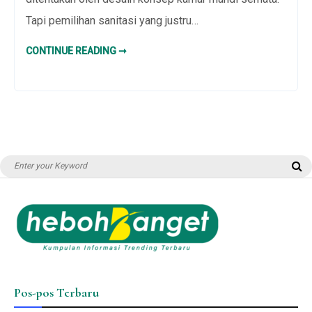
Tapi pemilihan sanitasi yang justru…
CLOSET
CONTINUE READING ➞
DUDUK
WAJIB
ADA
DI
KAMAR
MANDI
MODERN
Search
S
for:
Pos-pos Terbaru