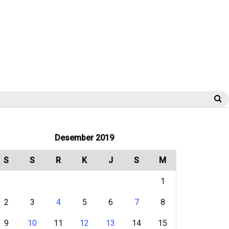
S
Desember 2019
S
S
R
K
J
S
M
1
2
3
4
5
6
7
8
9
10
11
12
13
14
15