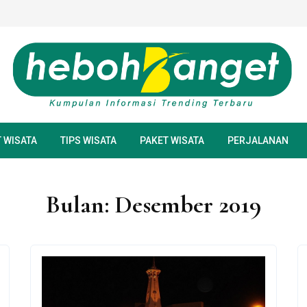
 WISATA‎
TIPS WISATA
PAKET WISATA
PERJALANAN
Bulan:
Desember 2019