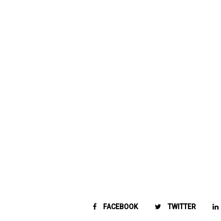
FACEBOOK
TWITTER