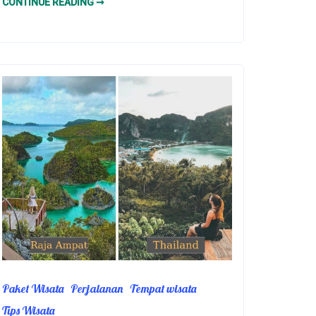
WISATA
CONTINUE READING ➞
DI
INDONESIA
YANG
BEGITU
MEMPESONA
Paket Wisata
Perjalanan
Tempat wisata‎
Tips Wisata