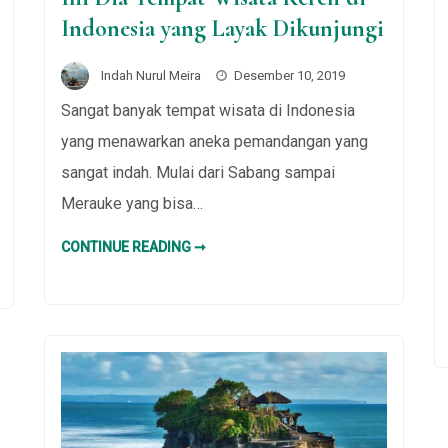
Indonesia yang Layak Dikunjungi
Indah Nurul Meira
Desember 10, 2019
Sangat banyak tempat wisata di Indonesia
yang menawarkan aneka pemandangan yang
sangat indah. Mulai dari Sabang sampai
Merauke yang bisa…
INI
CONTINUE READING ➞
DIA
TEMPAT
WISATA
KEREN
DI
INDONESIA
YANG
LAYAK
DIKUNJUNGI