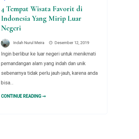
4 Tempat Wisata Favorit di
Indonesia Yang Mirip Luar
Negeri
Indah Nurul Meira
Desember 12, 2019
Ingin berlibur ke luar negeri untuk menikmati
pemandangan alam yang indah dan unik
sebenarnya tidak perlu jauh-jauh, karena anda
bisa…
4
CONTINUE READING ➞
TEMPAT
WISATA
FAVORIT
DI
INDONESIA
YANG
MIRIP
LUAR
NEGERI