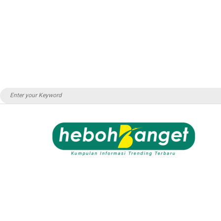
Search
for: