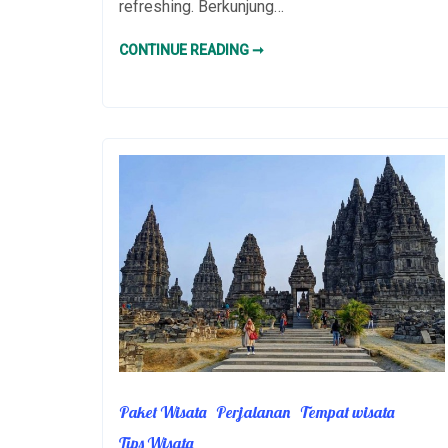
refreshing. Berkunjung…
TIPS
CONTINUE READING ➞
MEMILIH
WISATA
EDUKASI
INDONESIA
YANG
MENAMBAH
WAWASAN
Paket Wisata
Perjalanan
Tempat wisata‎
Tips Wisata