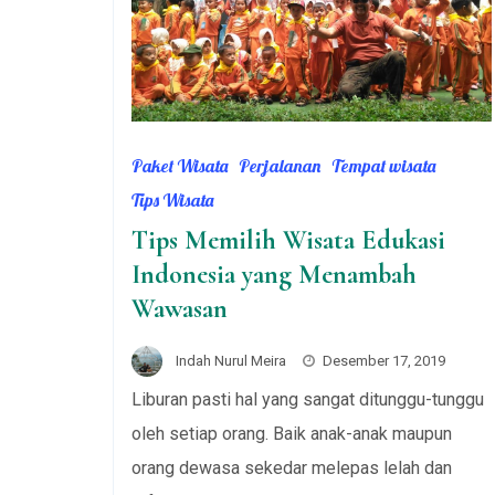
Paket Wisata
Perjalanan
Tempat wisata‎
Tips Wisata
Tips Memilih Wisata Edukasi
Indonesia yang Menambah
Wawasan
Indah Nurul Meira
Desember 17, 2019
Liburan pasti hal yang sangat ditunggu-tunggu
oleh setiap orang. Baik anak-anak maupun
orang dewasa sekedar melepas lelah dan