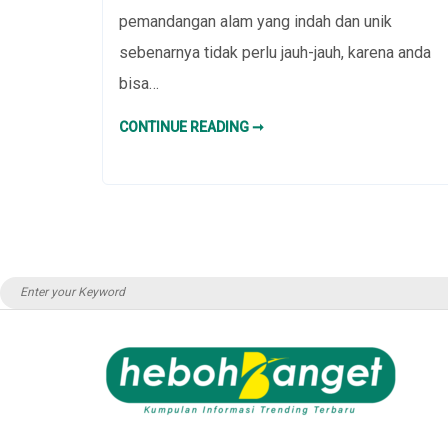
pemandangan alam yang indah dan unik
sebenarnya tidak perlu jauh-jauh, karena anda
bisa…
4
CONTINUE READING ➞
TEMPAT
WISATA
FAVORIT
DI
INDONESIA
YANG
MIRIP
LUAR
NEGERI
Search
for: