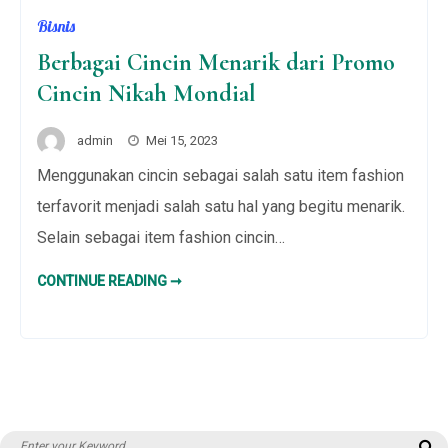
Bisnis
Berbagai Cincin Menarik dari Promo
Cincin Nikah Mondial
admin
Mei 15, 2023
Menggunakan cincin sebagai salah satu item fashion
terfavorit menjadi salah satu hal yang begitu menarik.
Selain sebagai item fashion cincin…
BERBAGAI
CONTINUE READING ➞
CINCIN
MENARIK
DARI
PROMO
CINCIN
NIKAH
MONDIAL
Search
S