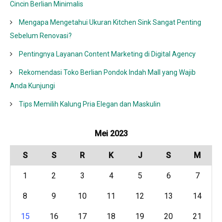
Cincin Berlian Minimalis
Mengapa Mengetahui Ukuran Kitchen Sink Sangat Penting
Sebelum Renovasi?
Pentingnya Layanan Content Marketing di Digital Agency
Rekomendasi Toko Berlian Pondok Indah Mall yang Wajib
Anda Kunjungi
Tips Memilih Kalung Pria Elegan dan Maskulin
Mei 2023
S
S
R
K
J
S
M
1
2
3
4
5
6
7
8
9
10
11
12
13
14
15
16
17
18
19
20
21