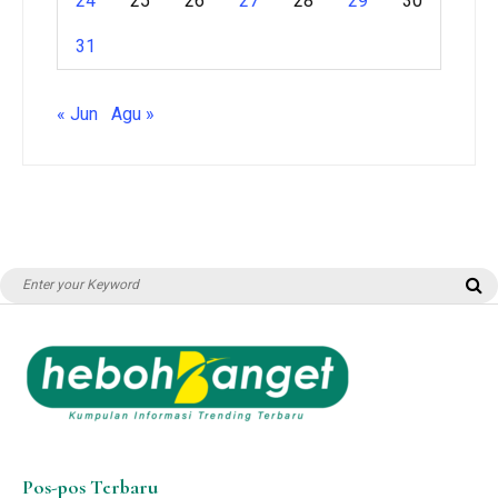
24
25
26
27
28
29
30
31
« Jun
Agu »
Search
S
for:
Pos-pos Terbaru