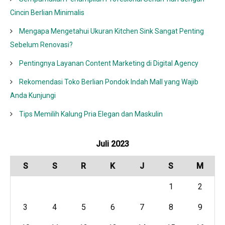
Cincin Berlian Minimalis
Mengapa Mengetahui Ukuran Kitchen Sink Sangat Penting
Sebelum Renovasi?
Pentingnya Layanan Content Marketing di Digital Agency
Rekomendasi Toko Berlian Pondok Indah Mall yang Wajib
Anda Kunjungi
Tips Memilih Kalung Pria Elegan dan Maskulin
Juli 2023
S
S
R
K
J
S
M
1
2
3
4
5
6
7
8
9