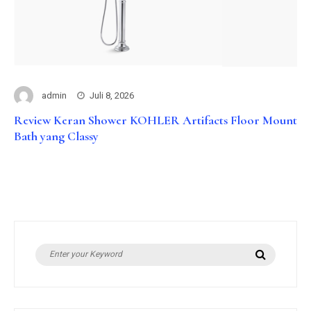
admin
Juli 8, 2026
Review Keran Shower KOHLER Artifacts Floor Mount
Bath yang Classy
Search
Search
for: