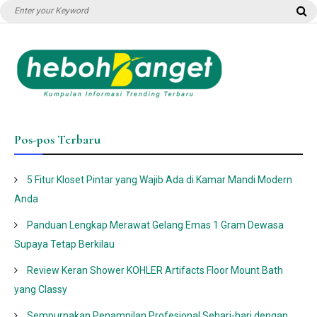
Search
S
for:
Pos-pos Terbaru
5 Fitur Kloset Pintar yang Wajib Ada di Kamar Mandi Modern
Anda
Panduan Lengkap Merawat Gelang Emas 1 Gram Dewasa
Supaya Tetap Berkilau
Review Keran Shower KOHLER Artifacts Floor Mount Bath
yang Classy
Sempurnakan Penampilan Profesional Sehari-hari dengan