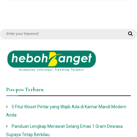
TAMPILAN
YANG
MEMPESONA
Search
S
for:
Pos-pos Terbaru
5 Fitur Kloset Pintar yang Wajib Ada di Kamar Mandi Modern
Anda
Panduan Lengkap Merawat Gelang Emas 1 Gram Dewasa
Supaya Tetap Berkilau