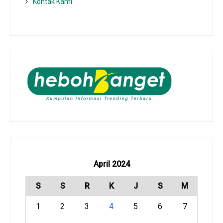
Kontak Kami
April 2024
S
S
R
K
J
S
M
1
2
3
4
5
6
7