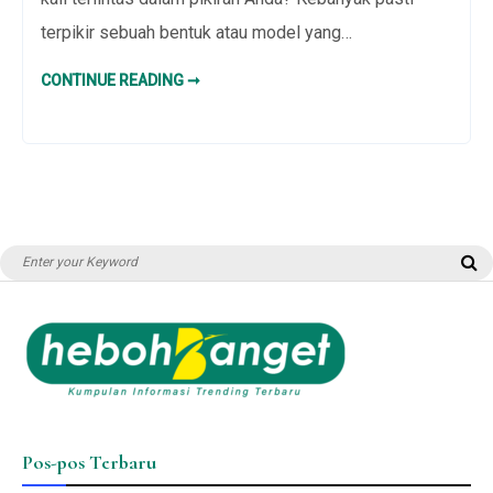
terpikir sebuah bentuk atau model yang…
MODEL
CONTINUE READING ➞
CINCIN
TUNANGAN
TERBARU
MINIMALIS
YANG
ELEGAN
Search
S
for:
Pos-pos Terbaru