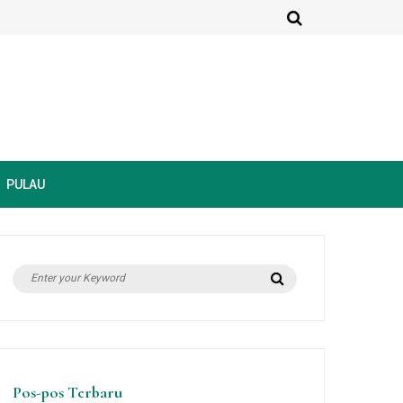
PULAU
Search
Search
for:
Pos-pos Terbaru