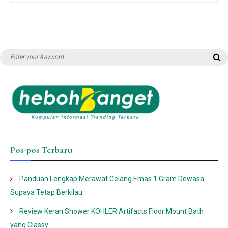
Search
S
for:
Pos-pos Terbaru
Panduan Lengkap Merawat Gelang Emas 1 Gram Dewasa
Supaya Tetap Berkilau
Review Keran Shower KOHLER Artifacts Floor Mount Bath
yang Classy