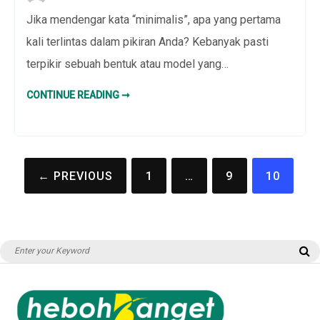
Jika mendengar kata “minimalis”, apa yang pertama
kali terlintas dalam pikiran Anda? Kebanyak pasti
terpikir sebuah bentuk atau model yang…
MODEL
CONTINUE READING ➞
CINCIN
TUNANGAN
TERBARU
MINIMALIS
YANG
ELEGAN
Navigasi
← PREVIOUS
1
…
9
10
pos
Search
S
for: