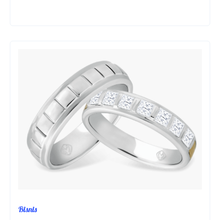
PERLU
BANYAK
MODAL,
BERIKUT
4
PELUANG
BISNIS
ONLINE
PALING
MENGUNTUNGKAN
Bisnis