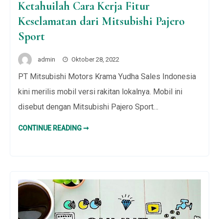
Ketahuilah Cara Kerja Fitur
Keselamatan dari Mitsubishi Pajero
Sport
admin
Oktober 28, 2022
PT Mitsubishi Motors Krama Yudha Sales Indonesia
kini merilis mobil versi rakitan lokalnya. Mobil ini
disebut dengan Mitsubishi Pajero Sport…
KETAHUILAH
CONTINUE READING ➞
CARA
KERJA
FITUR
KESELAMATAN
DARI
MITSUBISHI
PAJERO
SPORT