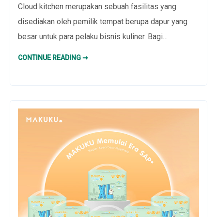
Cloud kitchen merupakan sebuah fasilitas yang
disediakan oleh pemilik tempat berupa dapur yang
besar untuk para pelaku bisnis kuliner. Bagi…
APA
CONTINUE READING ➞
ITU
CLOUD
KITCHEN
DAN
POTENSINYA?
SIMAK
DI
SINI