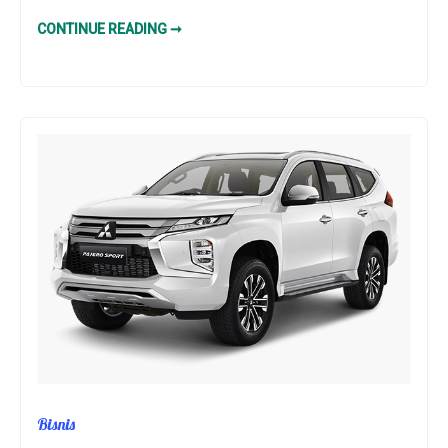
KEUNTUNGAN
CONTINUE READING ➞
MENGGUNAKAN
POPOK
SEKALI
PAKAI
SEPERTI
MAKUKU
DIAPERS
COMFORT
Bisnis