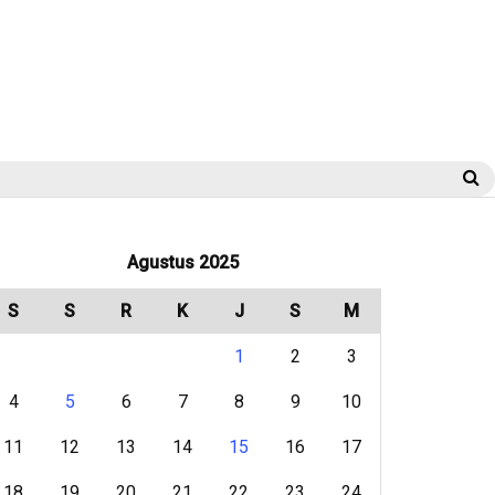
S
Agustus 2025
S
S
R
K
J
S
M
1
2
3
4
5
6
7
8
9
10
11
12
13
14
15
16
17
18
19
20
21
22
23
24